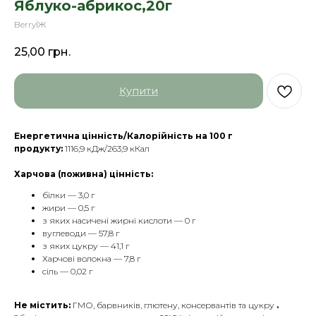
Яблуко-абрикос,20г
BerryЇЖ
25,00
грн.
Купити
Енергетична цінність/Калорійність на 100 г
продукту:
1116,9 кДж/263,9 кКал
Харчова (поживна) цінність:
білки — 3,0 г
жири — 0,5 г
з яких насичені жирні кислоти — 0 г
вуглеводи — 57,8 г
з яких цукру — 41,1 г
Харчові волокна — 7,8 г
сіль — 0,02 г
Не містить:
ГМО, барвників, глютену, консервантів та цукру
.